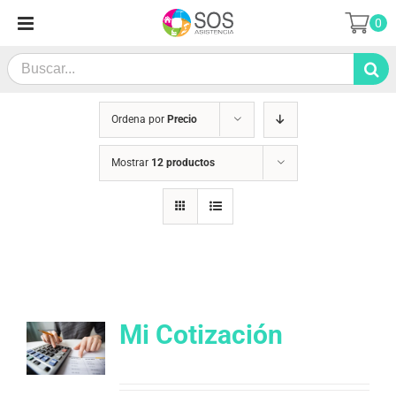
Saltar
0
al
contenido
Search
for:
Ordena por
Precio
Mostrar
12 productos
Mi Cotización