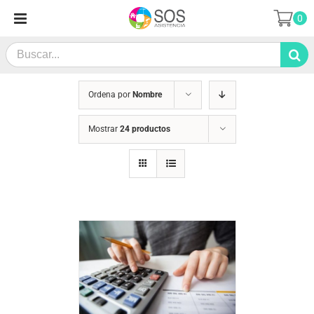
Saltar
0
al
contenido
Search
for:
Ordena por
Nombre
Mostrar
24 productos