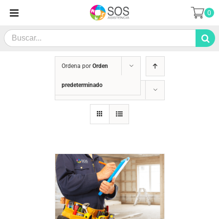
Saltar
0
al
contenido
Search
for:
Ordena por
Orden
predeterminado
Mostrar
24 productos