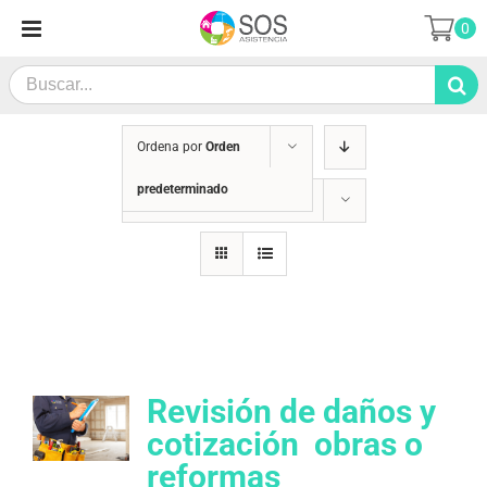
Saltar
0
al
contenido
Search
for:
Ordena por
Orden
predeterminado
Mostrar
36 productos
Revisión de daños y
cotización  obras o
reformas