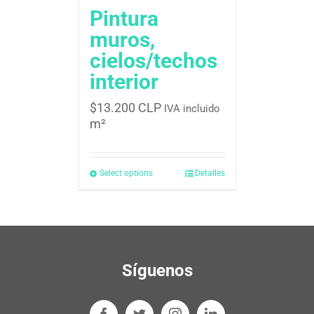
Pintura
muros,
cielos/techos
interior
$
13.200 CLP
IVA incluido
m²
Select options
Detalles
Síguenos