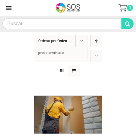
Saltar
0
al
contenido
Search
for:
Ordena por
Orden
predeterminado
Mostrar
24 productos