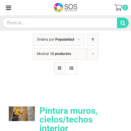
Saltar
0
al
contenido
Search
for:
Ordena por
Popularidad
Mostrar
12 productos
Pintura muros,
cielos/techos
interior