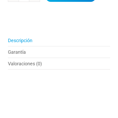
de
secadora
cantidad
Descripción
Garantía
Valoraciones (0)