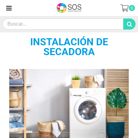
Saltar
0
al
contenido
Search
for:
INSTALACIÓN DE
SECADORA