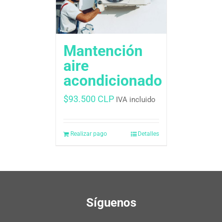
Mantención
aire
acondicionado
$
93.500 CLP
IVA incluido
Realizar pago
Detalles
Síguenos