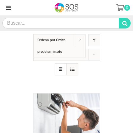
Saltar
0
al
contenido
Search
for:
Ordena por
Orden
predeterminado
Mostrar
12 productos