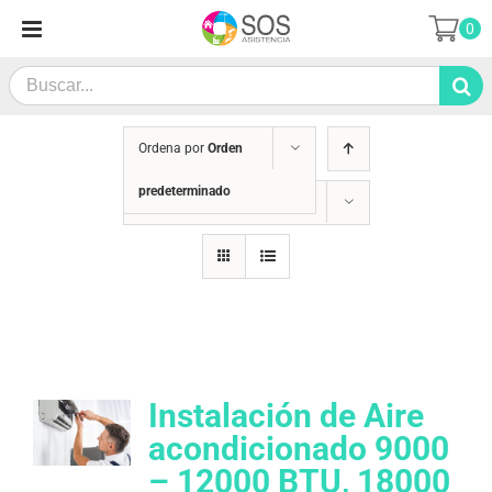
Saltar
0
al
contenido
Search
for:
Ordena por
Orden
predeterminado
Mostrar
12 productos
Instalación de Aire
acondicionado 9000
– 12000 BTU, 18000