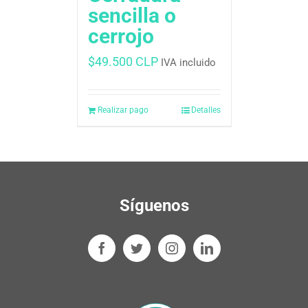
sencilla o
cerrojo
$
49.500 CLP
IVA incluido
Realizar pago
Detalles
Síguenos