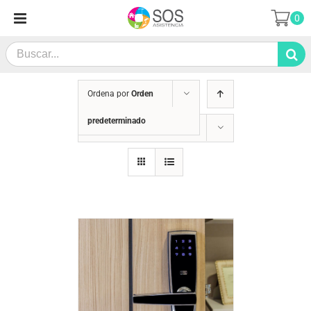
Saltar
0
al
contenido
Search
for:
Ordena por
Orden
predeterminado
Mostrar
24 productos