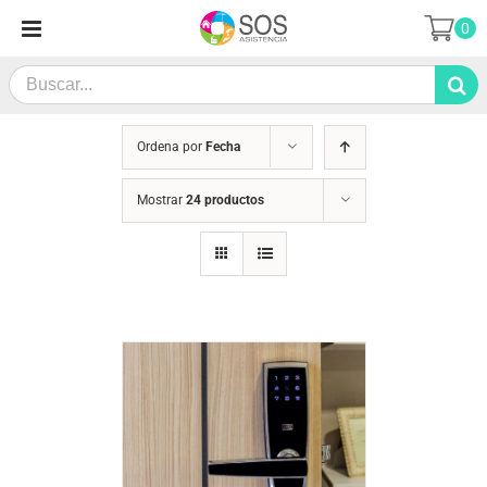
Saltar
0
al
contenido
Search
for:
Ordena por
Fecha
Mostrar
24 productos