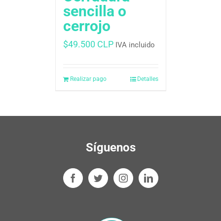
sencilla o
cerrojo
$
49.500 CLP
IVA incluido
Realizar pago
Detalles
Síguenos