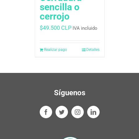
sencilla o
cerrojo
$
49.500 CLP
IVA incluido
Realizar pago
Detalles
Síguenos