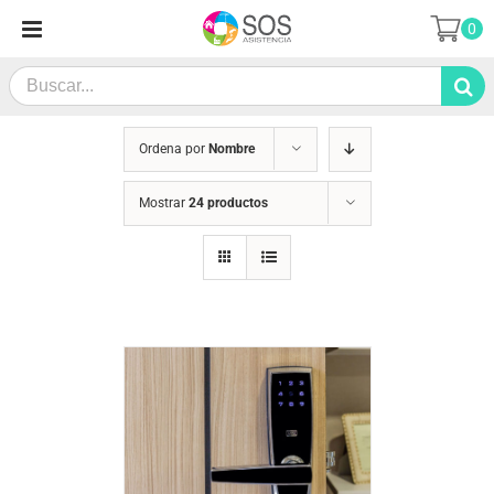
Saltar
0
al
contenido
Search
for:
Ordena por
Nombre
Mostrar
24 productos