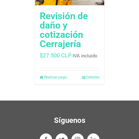
Revisión de
daño y
cotización
Cerrajería
$
27.500 CLP
IVA incluido
Realizar pago
Detalles
Síguenos