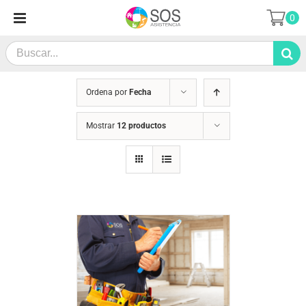
Saltar
0
al
contenido
Search
for:
Ordena por
Fecha
Mostrar
12 productos