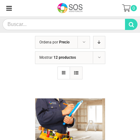
Saltar
0
al
contenido
Search
for:
Ordena por
Precio
Mostrar
12 productos