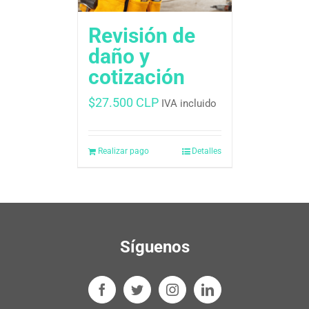
Revisión de
daño y
cotización
$
27.500 CLP
IVA incluido
Realizar pago
Detalles
Síguenos