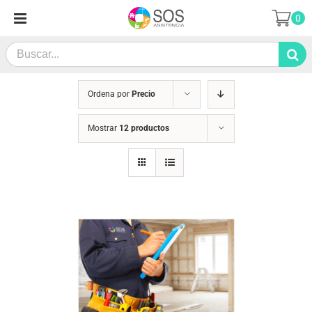
Saltar
0
al
contenido
Search
for:
Ordena por
Precio
Mostrar
12 productos