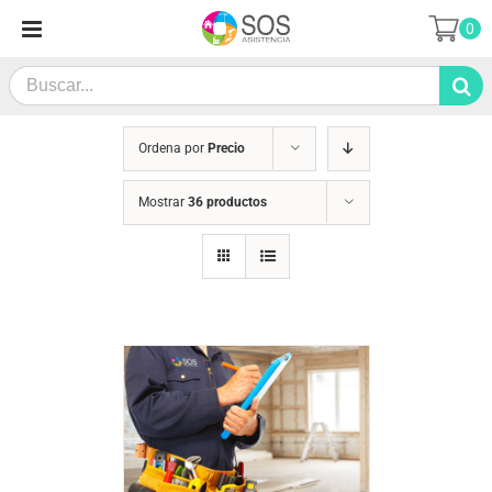
Saltar
0
al
contenido
Search
for:
Ordena por
Precio
Mostrar
36 productos