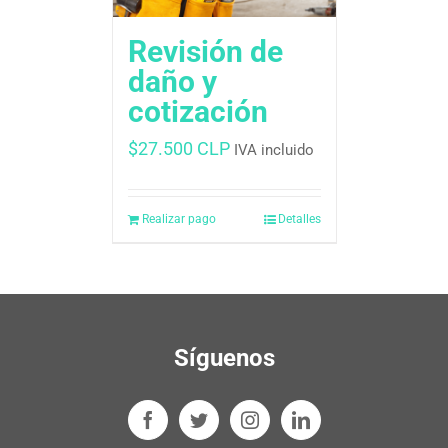
Revisión de
daño y
cotización
$
27.500 CLP
IVA incluido
Realizar pago
Detalles
Síguenos