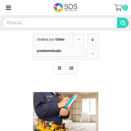
Saltar
0
al
contenido
Search
for:
Ordena por
Orden
predeterminado
Mostrar
36 productos