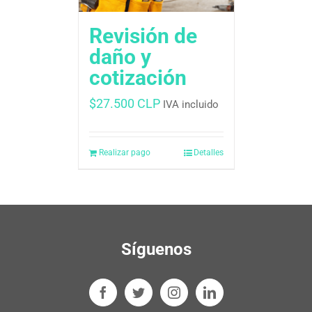
Revisión de
daño y
cotización
$
27.500 CLP
IVA incluido
Realizar pago
Detalles
Síguenos