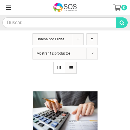
Saltar
0
al
contenido
Search
for:
Ordena por
Fecha
Mostrar
12 productos