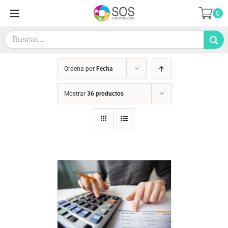
Saltar
0
al
contenido
Search
for:
Ordena por
Fecha
Mostrar
36 productos