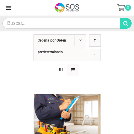
Saltar
0
al
contenido
Search
for:
Ordena por
Orden
predeterminado
Mostrar
12 productos