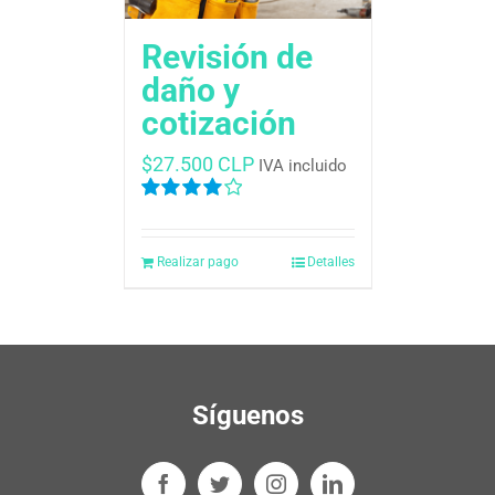
Revisión de
daño y
cotización
$
27.500 CLP
IVA incluido
Valorado
en
4.00
de
5
Realizar pago
Detalles
Síguenos