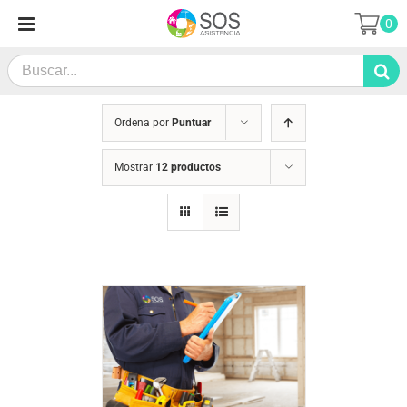
Saltar
0
al
contenido
Search
for:
Ordena por
Puntuar
Mostrar
12 productos