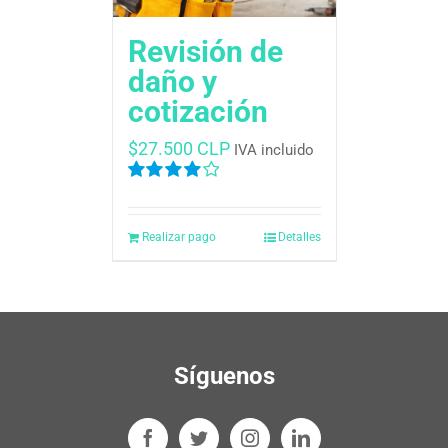
Revisión de
daño y
cotización
$
27.500 CLP
IVA incluido
Valorado
en
4.00
de
5
Realizar pago
Detalles
Síguenos