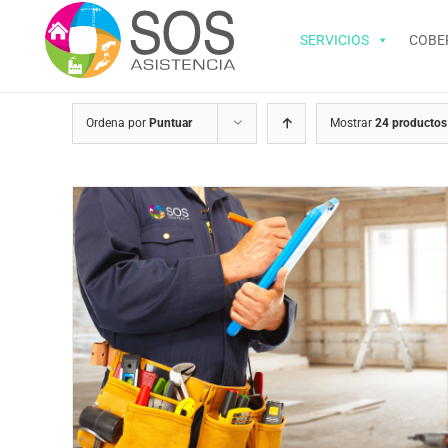
Saltar
al
SERVICIOS
COBE
contenido
Ordena por
Puntuar
Mostrar
24 productos