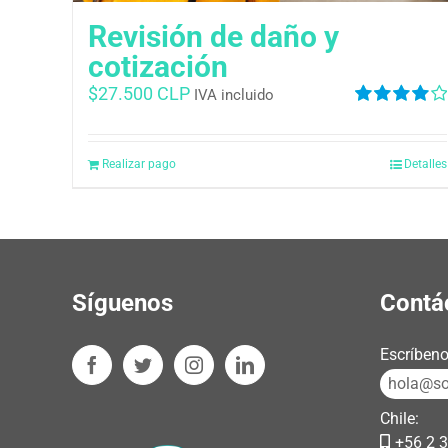
Revisión de daño y
cotización
$
27.500 CLP
IVA incluido
Valorado
en
4.00
de
5
Realizar pago
Detalles
Síguenos
Contá
Escríbeno
hola@sos
Chile:
+56 2 