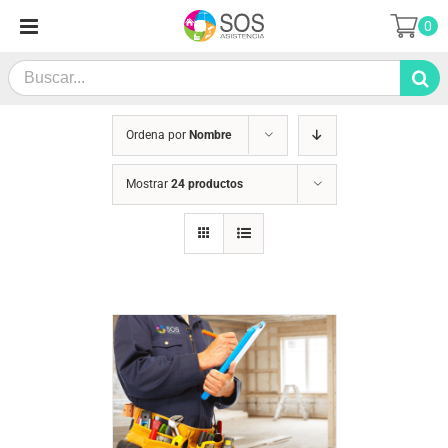
Saltar
0
al
contenido
Search
for:
Ordena por
Nombre
Mostrar
24 productos