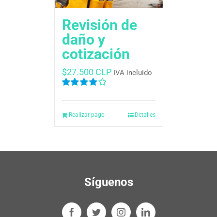
Revisión de
daño y
cotización
$
27.500 CLP
IVA incluido
Valorado
en
4.00
de
5
Realizar pago
Detalles
Síguenos