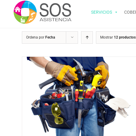
Saltar
al
SERVICIOS
COBE
contenido
Ordena por
Fecha
Mostrar
12 productos