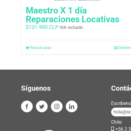
Maestro X 1 día
Reparaciones Locativas
$
131.990 CLP
IVA incluido
Realizar pago
Detalles
Síguenos
Contá
Escríbeno
hola@sos
Chile:
+56 2 