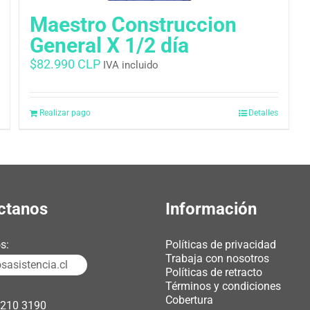
Maestro Construccion
General X 1/2 día
$
82.990 CLP
IVA incluido
Realizar pago
Detalles
ctanos
Información
s:
Políticas de privacidad
Trabaja con nosotros
asistencia.cl
Políticas de retracto
Términos y condiciones
Cobertura
3210 3190