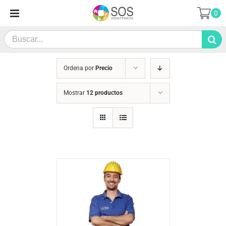
Saltar
0
al
contenido
Search
for:
Ordena por
Precio
Mostrar
12 productos