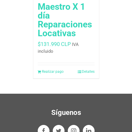
Maestro X 1
día
Reparaciones
Locativas
$
131.990 CLP
IVA
incluido
Realizar pago
Detalles
Síguenos