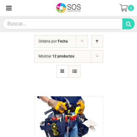
Saltar
0
al
contenido
Search
for:
Ordena por
Fecha
Mostrar
12 productos