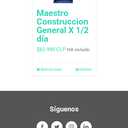
Maestro
Construccion
General X 1/2
día
$
82.990 CLP
IVA incluido
Realizar pago
Detalles
Síguenos