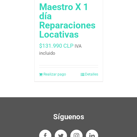
Maestro X 1
día
Reparaciones
Locativas
$
131.990 CLP
IVA
incluido
Realizar pago
Detalles
Síguenos