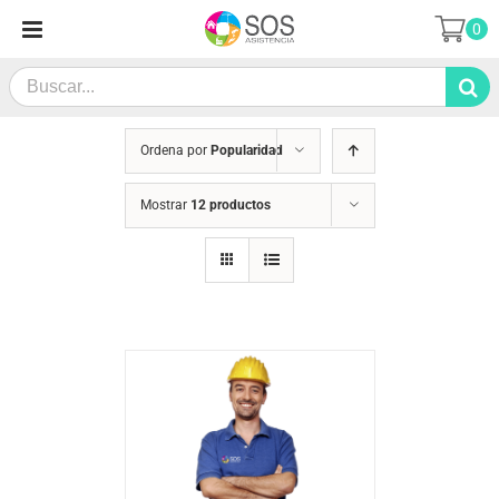
Saltar
0
al
contenido
Search
for:
Ordena por
Popularidad
Mostrar
12 productos