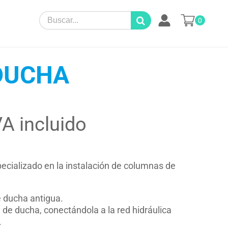
Search
0
for:
DUCHA
VA incluido
pecializado en la instalación de columnas de
e ducha antigua.
 de ducha, conectándola a la red hidráulica
.