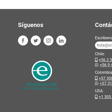
Síguenos
Contá
Escríbeno
hola@sos
Chile:
+56 2 
+56 9 
Colombia
+57 30
+57 3
USA:
+1 305