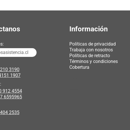
ctanos
Información
s:
Políticas de privacidad
Trabaja con nosotros
asistencia.cl
Políticas de retracto
Términos y condiciones
Cobertura
3210 3190
4151 1907
chicas webcam
:
0 912 4554
polipasto electrico
17 6595965
 404 2535