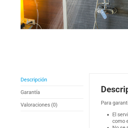
Descripción
Descri
Garantía
Para garant
Valoraciones (0)
El ser
como e
No se 