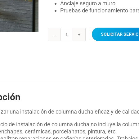
Anclaje seguro a muro.
Pruebas de funcionamiento para
SOLICITAR SERVIC
Instalación
columna
ducha
cantidad
pción
izar una instalación de columna ducha eficaz y de calidad
vicio de instalación de columna ducha no incluye la colu
nchapes, cerámicas, porcelanatos, pintura, etc.
realizan reparaciones en cañerías deterioradas. Trabajos