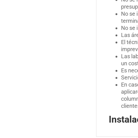
presup
No se i
termin
No se 
Las ár
El técn
imprev
Las lab
un cost
Es nece
Servic
En caso
aplica
column
client
Instal