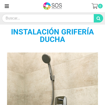
Saltar
0
al
contenido
Search
for:
INSTALACIÓN GRIFERÍA
DUCHA