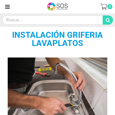
Saltar
0
al
contenido
Search
for:
INSTALACIÓN GRIFERIA
LAVAPLATOS