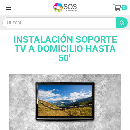
Saltar
0
al
contenido
Search
for:
INSTALACIÓN SOPORTE
TV A DOMICILIO HASTA
50″