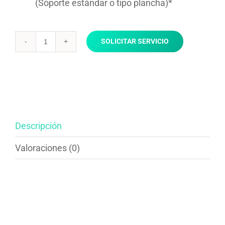
(Soporte estándar o tipo plancha)*
SOLICITAR SERVICIO
Instalación
soporte
TV
a
domicilio
hasta
50″
Descripción
cantidad
Valoraciones (0)