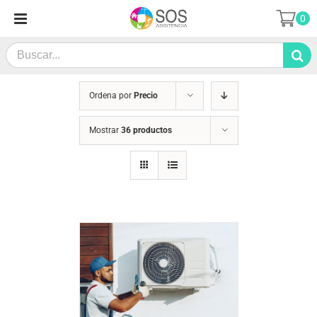
Saltar
0
al
contenido
Search
for:
Ordena por
Precio
Mostrar
36 productos