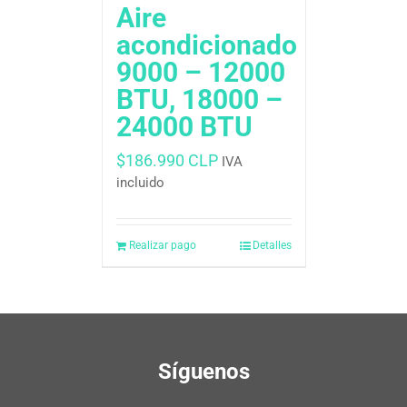
Aire
acondicionado
9000 – 12000
BTU, 18000 –
24000 BTU
$
186.990 CLP
IVA
incluido
Realizar pago
Detalles
Síguenos