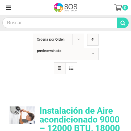
Saltar
0
al
contenido
Search
for:
Ordena por
Orden
predeterminado
Mostrar
36 productos
Instalación de Aire
acondicionado 9000
– 12000 BTU, 18000