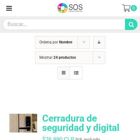
Saltar
0
al
contenido
Search
for:
Ordena por
Nombre
Mostrar
24 productos
Cerradura de
seguridad y digital
$
76.990 CLP
IVA incluido