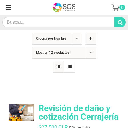
Saltar
0
al
contenido
Search
for:
Ordena por
Nombre
Mostrar
12 productos
Revisión de daño y
cotización Cerrajería
$
27.500 CLP
IVA incluido