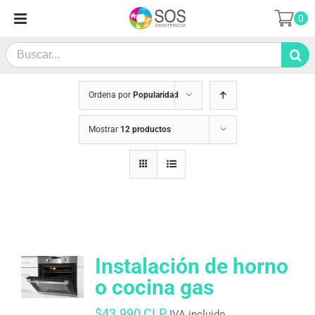
Saltar
0
al
contenido
Search
for:
Ordena por
Popularidad
Mostrar
12 productos
Instalación de horno
o cocina gas
$
43.990 CLP
IVA incluido