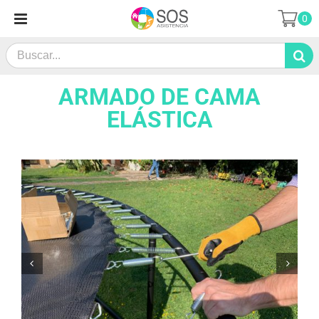
Saltar
0
al
contenido
Search
for:
ARMADO DE CAMA
ELÁSTICA

