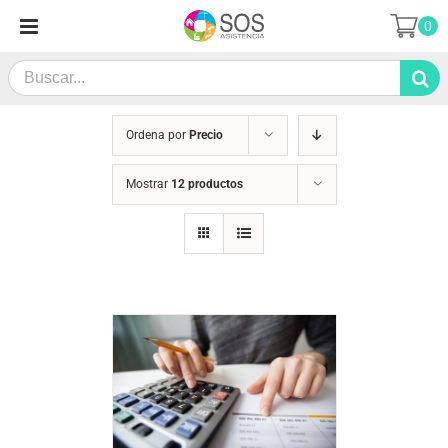
Saltar
0
al
contenido
Search
for:
Ordena por
Precio
Mostrar
12 productos