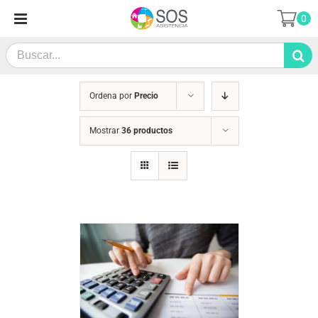
Saltar
0
al
contenido
Search
for:
Ordena por
Precio
Mostrar
36 productos