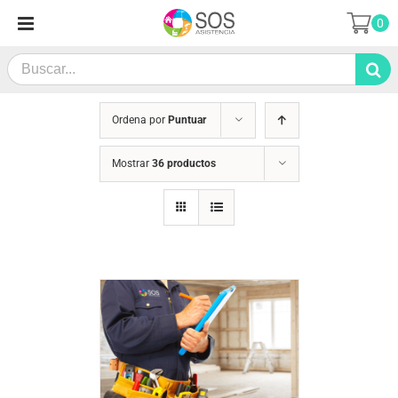
Saltar
0
al
contenido
Search
for:
Ordena por
Puntuar
Mostrar
36 productos