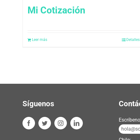
Mi Cotización
Leer más
Detalles
Síguenos
Contá
Escríbeno
hola@sos
Chile: