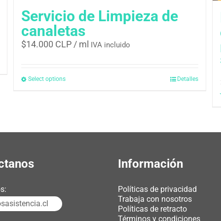
Servicio de Limpieza de
canaletas
$
14.000 CLP
/ ml
IVA incluido
Select options
Detalles
ctanos
Información
s:
Políticas de privacidad
Trabaja con nosotros
asistencia.cl
Políticas de retracto
Términos y condiciones