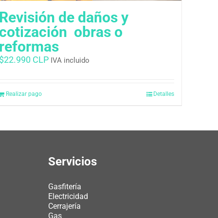
Revisión de daños y
cotización  obras o
reformas
$
22.990 CLP
IVA incluido
Realizar pago
Detalles
Servicios
Gasfitería
Electricidad
Cerrajería
Gas