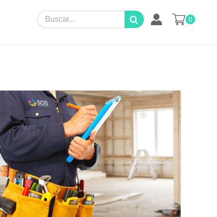
Search
0
for: