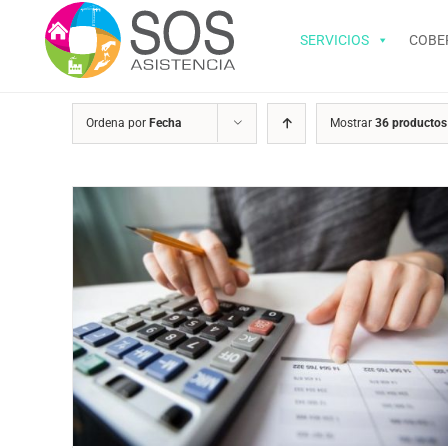
Saltar
al
SERVICIOS
COBE
contenido
Ordena por
Fecha
Mostrar
36 productos