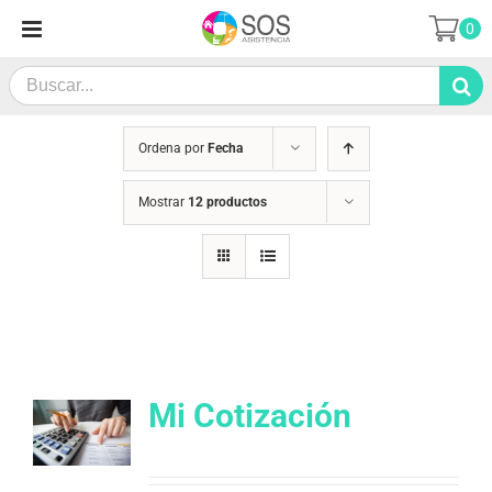
Saltar
0
al
contenido
Search
for:
Ordena por
Fecha
Mostrar
12 productos
Mi Cotización