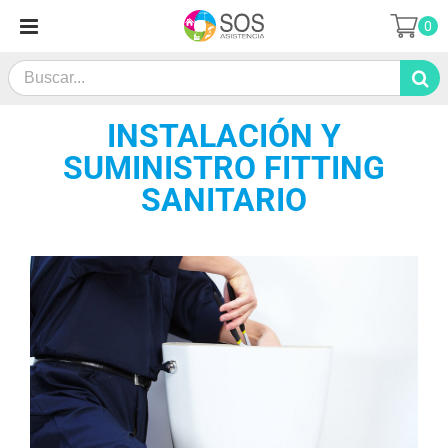
Saltar
0
al
contenido
Search
for:
INSTALACIÓN Y
SUMINISTRO FITTING
SANITARIO