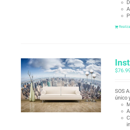
D
A
P
Realiz
Ins
$
76.9
SOS As
único 
M
A
C
i