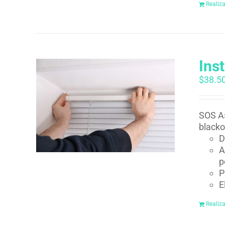
Realiz
Ins
$
38.5
SOS As
blacko
D
A
p
P
E
Realiz