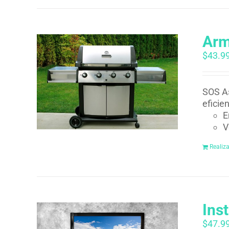
Arm
$
43.9
SOS As
eficie
E
V
Realiz
Ins
$
47.9