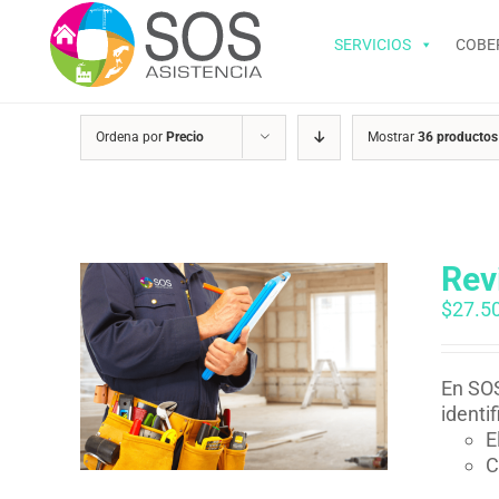
Saltar
al
SERVICIOS
COBE
contenido
Ordena por
Precio
Mostrar
36 productos
Rev
$
27.5
En SOS
identi
E
C