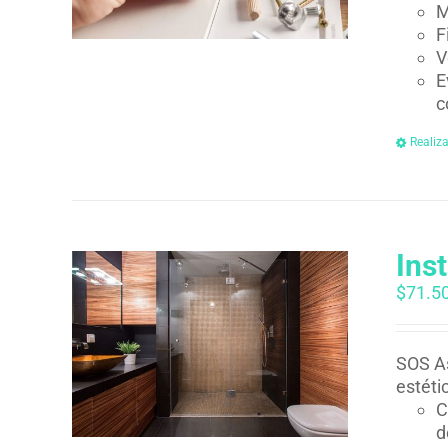
M
F
V
E
c
Realiz
Ins
$
71.5
SOS As
estéti
C
d