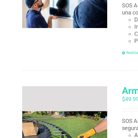
SOS As
una co
D
I
C
P
Realiz
Arm
$
49.9
SOS As
segura
A