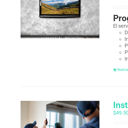
Pro
El ser
D
I
P
P
I
Realiz
Ins
$
49.5