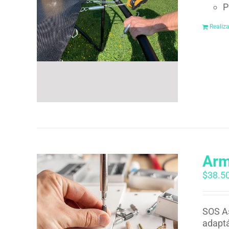
P
Realiz
Arm
$
38.5
SOS As
adaptá