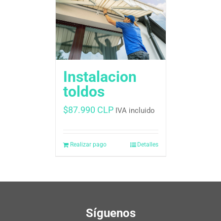
Instalacion
toldos
$
87.990 CLP
IVA incluido
Realizar pago
Detalles
Síguenos