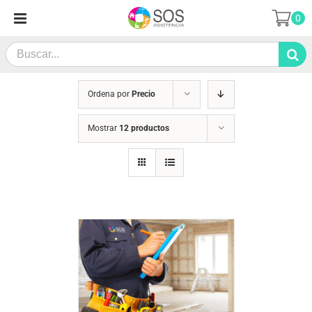
Saltar
0
al
contenido
Search
for:
Ordena por
Precio
Mostrar
12 productos