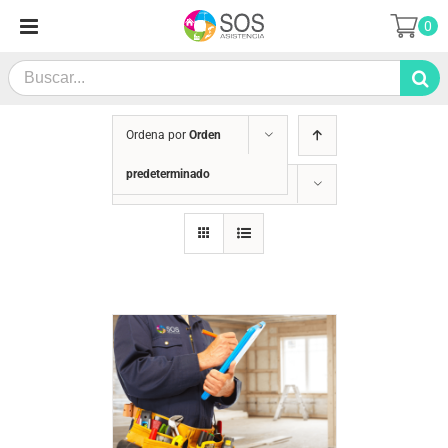
Saltar
0
al
contenido
Search
for:
Ordena por
Orden
predeterminado
Mostrar
36 productos