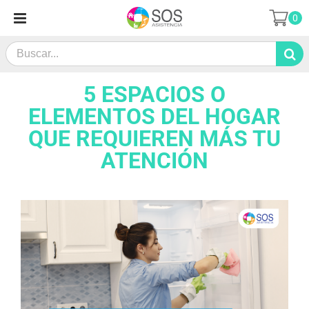
Saltar
0
al
contenido
Search
for:
5 ESPACIOS O
ELEMENTOS DEL HOGAR
QUE REQUIEREN MÁS TU
ATENCIÓN
Ver
imagen
más
grande