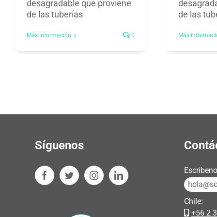
desagradable que proviene
desagrada
de las tuberías
de las tub
Más información
0
Más informaci
Síguenos
Contá
Escríbeno
hola@sos
Chile:
+56 2 