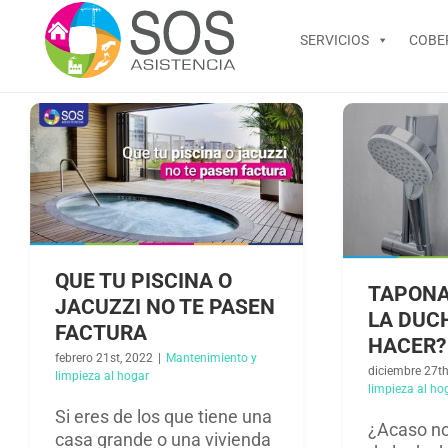
Saltar
al
SERVICIOS
COBE
contenido
QUE TU PISCINA O
TAPONA
JACUZZI NO TE PASEN
LA DUC
FACTURA
HACER?
febrero 21st, 2022
|
Mantenimiento y
diciembre 27th
limpieza al hogar​
limpieza al hog
Si eres de los que tiene una
¿Acaso no
casa grande o una vivienda