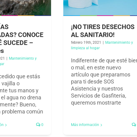
ÍAS
¡NO TIRES DESECHOS
DAS? CONOCE
AL SANITARIO!
É SUCEDE –
febrero 19th, 2021
|
Mantenimiento y
limpieza al hogar​
es
021
|
Mantenimiento y
Indiferente de que esté bie
ar​
o mal, en este nuevo
artículo que preparamos
cedido que estás
para ti desde SOS
vajilla o
Asistencia y nuestros
nte tus manos y
Servicios de Gasfiteria,
 el agua no drena
queremos mostrarte
mente? Bueno,
n problema común
ón
0
Más información