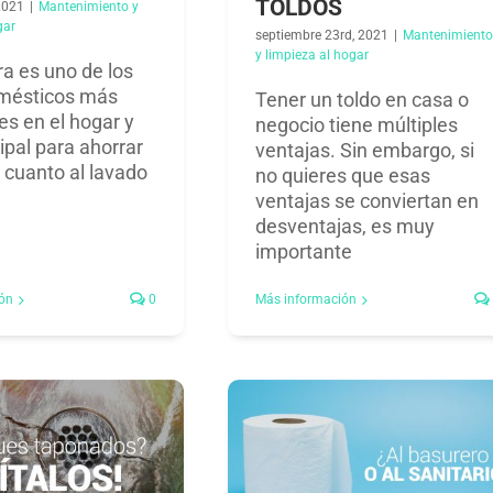
TOLDOS
2021
|
Mantenimiento y
ar​
septiembre 23rd, 2021
|
Mantenimient
y limpieza al hogar​
a es uno de los
mésticos más
Tener un toldo en casa o
es en el hogar y
negocio tiene múltiples
cipal para ahorrar
ventajas. Sin embargo, si
 cuanto al lavado
no quieres que esas
ventajas se conviertan en
desventajas, es muy
importante
ón
0
Más información