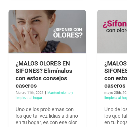
¿MALOS OLORES EN
¿MALOS
SIFONES? Elimínalos
SIFONES
con estos consejos
con est
caseros
caseros
febrero 11th, 2021
|
Mantenimiento y
mayo 25th, 20
limpieza al hogar​
limpieza al hog
Uno de los problemas con
Uno de lo
los que tal vez lidias a diario
los que tal
en tu hogar, es con ese olor
en tu hoga