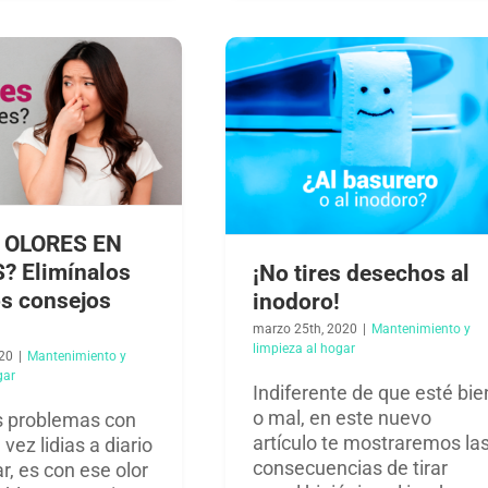
 OLORES EN
? Elimínalos
¡No tires desechos al
os consejos
inodoro!
marzo 25th, 2020
|
Mantenimiento y
limpieza al hogar​
20
|
Mantenimiento y
ar​
Indiferente de que esté bie
o mal, en este nuevo
s problemas con
artículo te mostraremos la
 vez lidias a diario
consecuencias de tirar
r, es con ese olor