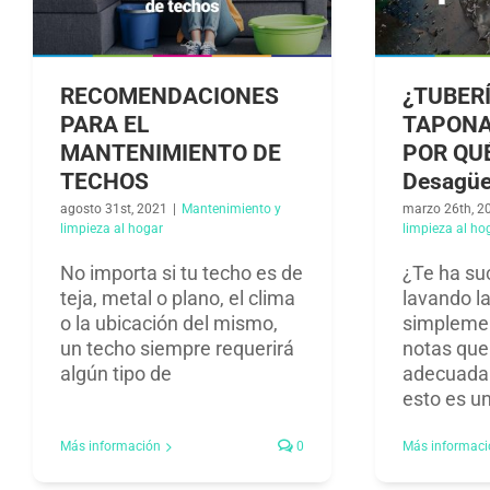
RECOMENDACIONES
¿TUBER
PARA EL
TAPONA
MANTENIMIENTO DE
POR QU
TECHOS
Desagü
agosto 31st, 2021
|
Mantenimiento y
marzo 26th, 2
limpieza al hogar​
limpieza al hog
No importa si tu techo es de
¿Te ha su
teja, metal o plano, el clima
lavando la 
o la ubicación del mismo,
simpleme
un techo siempre requerirá
notas que
algún tipo de
adecuada
esto es u
Más información
0
Más informaci