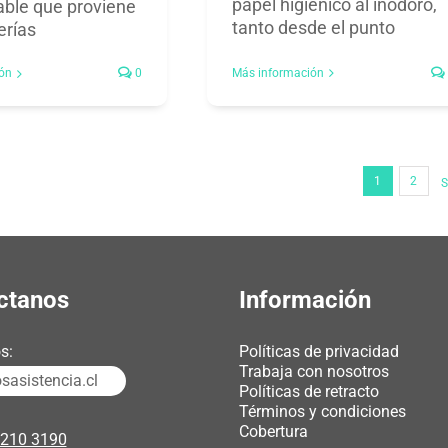
papel higiénico al inodoro,
ble que proviene
tanto desde el punto
erías
Más información
ón
0
1
2
S
ctanos
Información
s:
Políticas de privacidad
Trabaja con nosotros
asistencia.cl
Políticas de retracto
Términos y condiciones
Cobertura
3210 3190