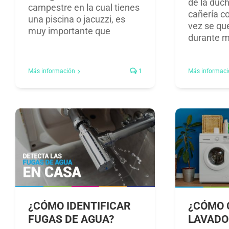
de la duch
campestre en la cual tienes
cañería c
una piscina o jacuzzi, es
vez se q
muy importante que
durante 
Más información
1
Más informaci
¿CÓMO IDENTIFICAR
¿CÓMO 
FUGAS DE AGUA?
LAVADO