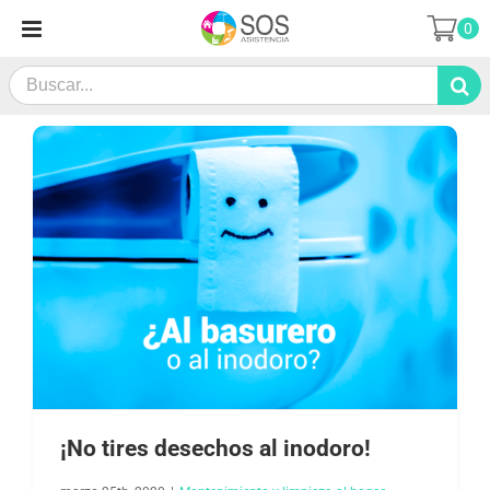
Saltar
0
al
contenido
Search
for:
¡No tires desechos al inodoro!