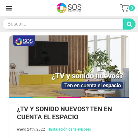
Saltar
0
al
contenido
Search
for:
¿TV Y SONIDO NUEVOS? TEN EN
CUENTA EL ESPACIO
enero 24th, 2022
|
Instalación de televisores​